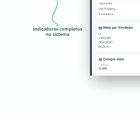
Loja Centro
Loja Shopping
E-commerce
👥 Meta por Vendedor
Indicadores completos
no sistema
LV
3 BIKE MET
CASA SPORT
DELTA FIT
📦 Estoque total
Catálogo
12.458