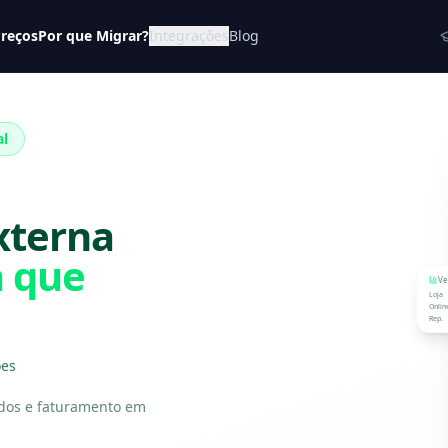
reços
Por que Migrar?
Integrações
Blog
re
física
ce
al
xterna
 que
Ve
Loja
Onlin
Rep.
es
idos e faturamento em