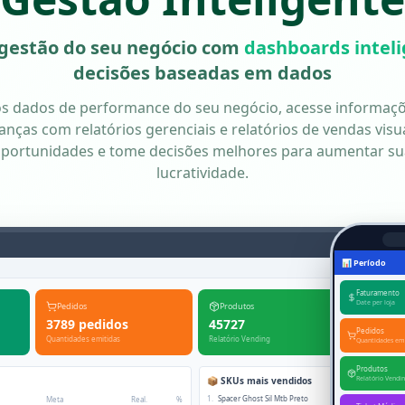
 gestão do seu negócio com
dashboards intel
decisões baseadas em dados
 dados de performance do seu negócio, acesse informaçõ
anças com relatórios gerenciais e relatórios de vendas visua
oportunidades e tome decisões melhores para aumentar sua
lucratividade.
Meta à cobrar Base Aju
📊 Período
Padrão C
Faturamento
Date per loja
Pedidos
Produtos
Ticke
3789 pedidos
45727
R$ 1.
Pedidos
Quantidades emitidas
Relatório Vending
Ticket Mé
Quantidades emi
Produtos
📦 SKUs mais vendidos
Relatório Vendi
1
.
Spacer Ghost Sil Mtb Preto
Meta
Real.
%