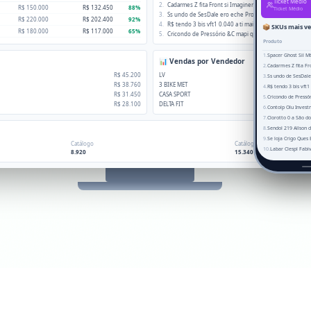
Ticket Médio
2
.
Cadarmes Z fita Front si Imaginerds
R$ 150.000
R$ 132.450
88%
Ticket Médio
3
.
Ss undo de SesDale ero eche Provence majest.
R$ 220.000
R$ 202.400
92%
4
.
R$ tendo 3 bis vft1 0.040 a ti mais insira
📦 SKUs mais v
R$ 180.000
R$ 117.000
65%
5
.
Cricondo de Pressório &C mapi quere.
Produto
1
.
Spacer Ghost Sil M
📊 Vendas por Vendedor
2
.
R$ 45.200
LV
3
.
R$ 38.760
3 BIKE MET
4
.
R$ 31.450
CASA SPORT
5
.
R$ 28.100
DELTA FIT
6
.
Contolp Olu Invest
7
.
Clorotto 0 a São d
8
.
9
.
Catálogo
Catálogo
10
.
8.920
15.340