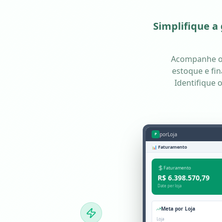
Simplifique a
Acompanhe os
estoque e fin
Identifique 
porLoja
P
📊 Faturamento
Faturamento
R$ 6.398.570,79
Date per loja
Meta por Loja
Loja