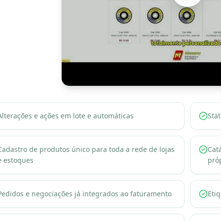
Alterações e ações em lote e automáticas
Sta
Cadastro de produtos único para toda a rede de lojas
Cat
e estoques
pró
Pedidos e negociações já integrados ao faturamento
Eti