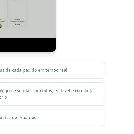
tus de cada pedido em tempo real
álogo de vendas com fotos, editável e com link
prio
quetas de Produtos