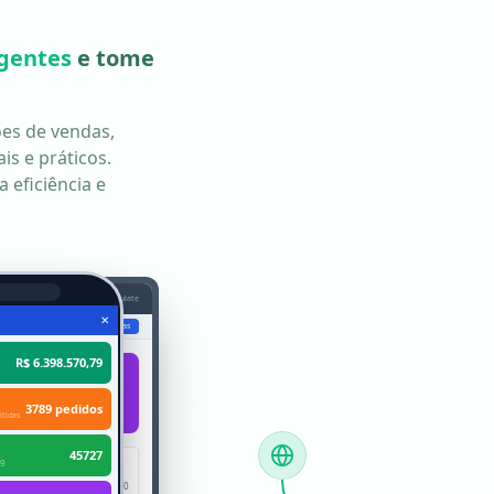
igentes
e tome
es de vendas,
is e práticos.
 eficiência e
st
Meta arb coberturas Base acumulate
✕
onsolidado
Regras Customizadas
R$ 6.398.570,79
t Médio
688,72
3789 pedidos
dio
tidas
45727
ng
1.000