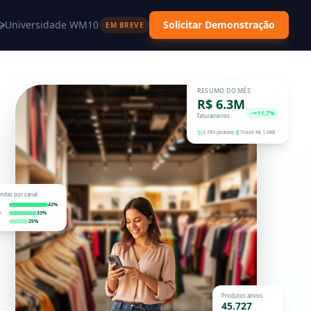
Universidade WM10
Solicitar Demonstração
EM BREVE
RESUMO DO MÊS
R$ 6.3M
+11,7%
faturamento
3.789 pedidos
Ticket R$ 1.688
ndas por canal
42%
e
33%
25%
Produtos ativos
45.727