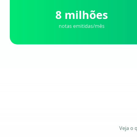
8 milhões
notas emitidas/mês
Veja o 